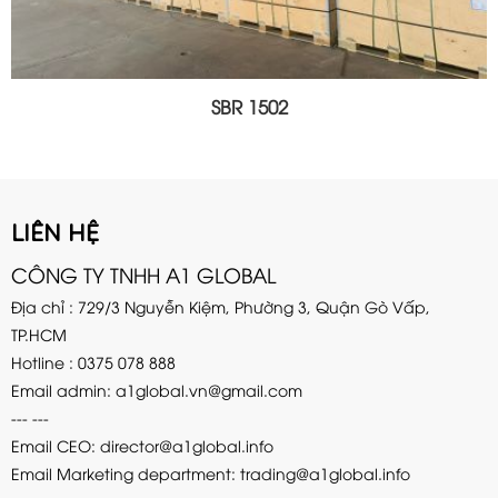
SBR 1502
LIÊN HỆ
CÔNG TY TNHH A1 GLOBAL
Địa chỉ : 729/3 Nguyễn Kiệm, Phường 3, Quận Gò Vấp,
TP.HCM
Hotline : 0375 078 888
Email admin:
a1global.vn@gmail.com
--- ---
Email CEO: director@a1global.info
Email Marketing department: trading@a1global.info