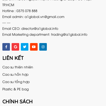
TP.HCM
Hotline : 0375 078 888
Email admin:
a1global.vn@gmail.com
--- ---
Email CEO: director@a1global.info
Email Marketing department: trading@a1global.info
LIÊN KẾT
Cao su thiên nhiên
Cao su hỗn hợp
Cao su tổng hợp
Plastic & PE bag
CHÍNH SÁCH