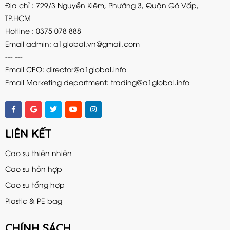
Địa chỉ : 729/3 Nguyễn Kiệm, Phường 3, Quận Gò Vấp,
TP.HCM
Hotline : 0375 078 888
Email admin:
a1global.vn@gmail.com
--- ---
Email CEO: director@a1global.info
Email Marketing department: trading@a1global.info
LIÊN KẾT
Cao su thiên nhiên
Cao su hỗn hợp
Cao su tổng hợp
Plastic & PE bag
CHÍNH SÁCH