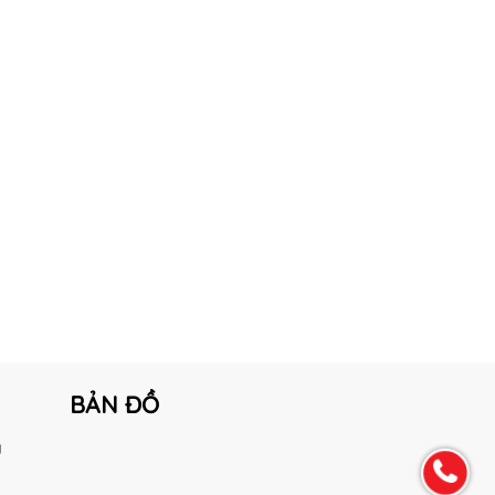
BẢN ĐỒ
g
h