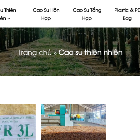
u Thiên
Cao Su Hỗn
Cao Su Tổng
Plastic & P
iên
Hợp
Hợp
Bag
Trang chủ
»
Cao su thiên nhiên