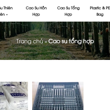
u Thiên
Cao Su Hỗn
Cao Su Tổng
Plastic & P
iên
Hợp
Hợp
Bag
Trang chủ
»
Cao su tổng hợp