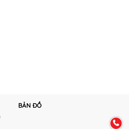
BẢN ĐỒ
g
h